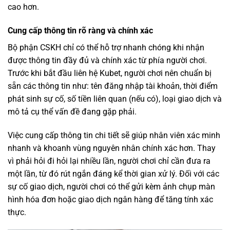
cao hơn.
Cung cấp thông tin rõ ràng và chính xác
Bộ phận CSKH chỉ có thể hỗ trợ nhanh chóng khi nhận
được thông tin đầy đủ và chính xác từ phía người chơi.
Trước khi bắt đầu
liên hệ Kubet
, người chơi nên chuẩn bị
sẵn các thông tin như: tên đăng nhập tài khoản, thời điểm
phát sinh sự cố, số tiền liên quan (nếu có), loại giao dịch và
mô tả cụ thể vấn đề đang gặp phải.
Việc cung cấp thông tin chi tiết sẽ giúp nhân viên xác minh
nhanh và khoanh vùng nguyên nhân chính xác hơn. Thay
vì phải hỏi đi hỏi lại nhiều lần, người chơi chỉ cần đưa ra
một lần, từ đó rút ngắn đáng kể thời gian xử lý. Đối với các
sự cố giao dịch, người chơi có thể gửi kèm ảnh chụp màn
hình hóa đơn hoặc giao dịch ngân hàng để tăng tính xác
thực.