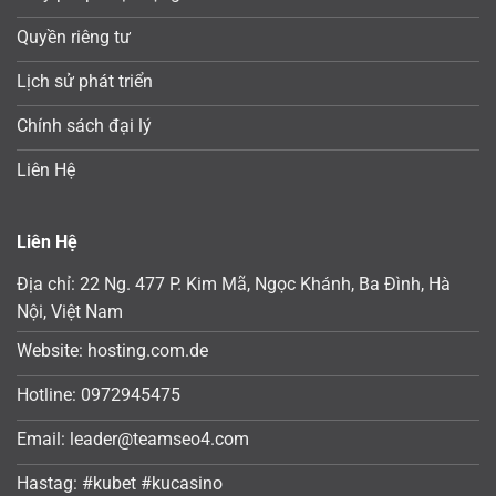
Quyền riêng tư
Lịch sử phát triển
Chính sách đại lý
Liên Hệ
Liên Hệ
Địa chỉ: 22 Ng. 477 P. Kim Mã, Ngọc Khánh, Ba Đình, Hà
Nội, Việt Nam
Website: hosting.com.de
Hotline: 0972945475
Email:
leader@teamseo4.com
Hastag: #kubet #kucasino