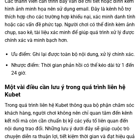
Các thành viên cần trình bày vấn đề chi tiết hoặc đính kèm
hình ảnh minh họa nên sử dụng email. Đây là kênh hỗ trợ
thích hợp cho các trường hợp khiếu nại, xác minh danh tính
hoặc các vấn đề phức tạp. Người chơi có thể đính kèm ảnh
chụp, sao kê, tài liệu xác minh để giúp quá trình xử lý được
chính xác và minh bạch hơn.
Ưu điểm: Ghi lại được toàn bộ nội dung, xử lý chính xác.
Nhược điểm: Thời gian phản hồi có thể kéo dài từ 1 đến
24 giờ.
Một vài điều cần lưu ý trong quá trình liên hệ
Kubet
Trong quá trình
liên hệ Kubet
thông qua bộ phận chăm sóc
khách hàng, người chơi không nên chỉ quan tâm đến kênh
kết nối mà còn cần chuẩn bị kỹ các yếu tố liên quan đến
nội dung trao đổi. Những lưu ý dưới đây sẽ giúp cuộc trò
chuyện diễn ra thuận lợi, tiết kiệm thời gian và đạt hiệu quả