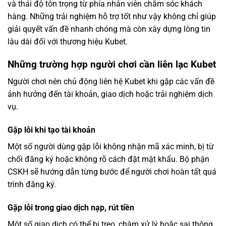
và thái độ tôn trọng từ phía nhân viên chăm sóc khách
hàng. Những trải nghiệm hỗ trợ tốt như vậy không chỉ giúp
giải quyết vấn đề nhanh chóng mà còn xây dựng lòng tin
lâu dài đối với thương hiệu Kubet.
Những trường hợp người chơi cần liên lạc Kubet
Người chơi nên chủ động
liên hệ
Kubet
khi gặp các vấn đề
ảnh hưởng đến tài khoản, giao dịch hoặc trải nghiệm dịch
vụ.
Gặp lỗi khi tạo tài khoản
Một số người dùng gặp lỗi không nhận mã xác minh, bị từ
chối đăng ký hoặc không rõ cách đặt mật khẩu. Bộ phận
CSKH sẽ hướng dẫn từng bước để người chơi hoàn tất quá
trình đăng ký.
Gặp lỗi trong giao dịch nạp, rút tiền
Một số giao dịch có thể bị treo, chậm xử lý hoặc sai thông