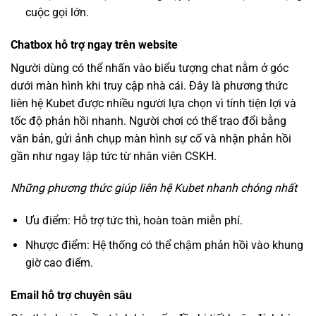
cuộc gọi lớn.
Chatbox hỗ trợ ngay trên website
Người dùng có thể nhấn vào biểu tượng chat nằm ở góc
dưới màn hình khi truy cập nhà cái. Đây là phương thức
liên hệ Kubet
được nhiều người lựa chọn vì tính tiện lợi và
tốc độ phản hồi nhanh. Người chơi có thể trao đổi bằng
văn bản, gửi ảnh chụp màn hình sự cố và nhận phản hồi
gần như ngay lập tức từ nhân viên CSKH.
Những phương thức giúp liên hệ Kubet nhanh chóng nhất
Ưu điểm: Hỗ trợ tức thì, hoàn toàn miễn phí.
Nhược điểm: Hệ thống có thể chậm phản hồi vào khung
giờ cao điểm.
Email hỗ trợ chuyên sâu