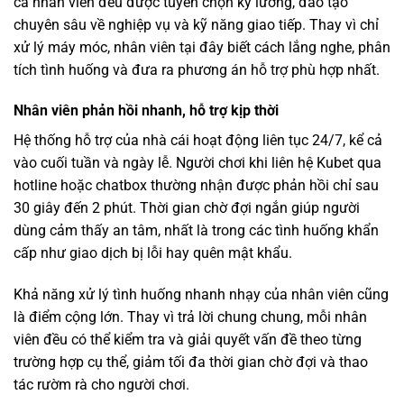
cả nhân viên đều được tuyển chọn kỹ lưỡng, đào tạo
chuyên sâu về nghiệp vụ và kỹ năng giao tiếp. Thay vì chỉ
xử lý máy móc, nhân viên tại đây biết cách lắng nghe, phân
tích tình huống và đưa ra phương án hỗ trợ phù hợp nhất.
Nhân viên phản hồi nhanh, hỗ trợ kịp thời
Hệ thống hỗ trợ của nhà cái hoạt động liên tục 24/7, kể cả
vào cuối tuần và ngày lễ. Người chơi khi
liên hệ
Kubet
qua
hotline hoặc chatbox thường nhận được phản hồi chỉ sau
30 giây đến 2 phút. Thời gian chờ đợi ngắn giúp người
dùng cảm thấy an tâm, nhất là trong các tình huống khẩn
cấp như giao dịch bị lỗi hay quên mật khẩu.
Khả năng xử lý tình huống nhanh nhạy của nhân viên cũng
là điểm cộng lớn. Thay vì trả lời chung chung, mỗi nhân
viên đều có thể kiểm tra và giải quyết vấn đề theo từng
trường hợp cụ thể, giảm tối đa thời gian chờ đợi và thao
tác rườm rà cho người chơi.