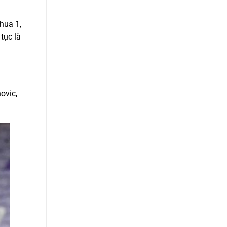
Porto
Chi
hua 1,
Tiết
Từ
tục là
hosting.com.de
ovic,