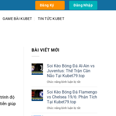
Đăng Ký
Đăng Nhập
GAME BÀI KUBET
TIN TỨC KUBET
BÀI VIẾT MỚI
Soi Kèo Bóng Đá Al-Ain vs
Juventus: Thế Trận Cân
Não Tại Kubet79.top
ở
Chức năng bình luận bị tắt
Soi
Kèo
Soi Kèo Bóng Đá Flamengo
Bóng
vs Chelsea 19/6: Phân Tích
trình độ
Đá
Tại Kubet79.top
tiễn giúp
Al-
ở
Chức năng bình luận bị tắt
Ain
Soi
vs