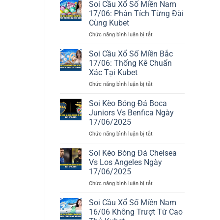
Kèo
Juventus:
Soi Cầu Xổ Số Miền Nam
Bóng
Thế
17/06: Phân Tích Từng Đài
Đá
Trận
Cùng Kubet
Flamengo
Cân
ở
Chức năng bình luận bị tắt
vs
Não
Soi
Chelsea
Tại
Cầu
19/6:
Kubet79.top
Soi Cầu Xổ Số Miền Bắc
Xổ
Phân
17/06: Thống Kê Chuẩn
Số
Tích
Xác Tại Kubet
Miền
Tại
ở
Chức năng bình luận bị tắt
Nam
Kubet79.top
Soi
17/06:
Cầu
Phân
Soi Kèo Bóng Đá Boca
Xổ
Tích
Juniors Vs Benfica Ngày
Số
Từng
17/06/2025
Miền
Đài
ở
Chức năng bình luận bị tắt
Bắc
Cùng
Soi
17/06:
Kubet
Kèo
Thống
Soi Kèo Bóng Đá Chelsea
Bóng
Kê
Vs Los Angeles Ngày
Đá
Chuẩn
17/06/2025
Boca
Xác
ở
Chức năng bình luận bị tắt
Juniors
Tại
Soi
Vs
Kubet
Kèo
Benfica
Soi Cầu Xổ Số Miền Nam
Bóng
Ngày
16/06 Không Trượt Từ Cao
Đá
17/06/2025