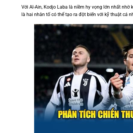
Với Al-Ain, Kodjo Laba là niềm hy vọng lớn nhất nhờ 
là hai nhân tố có thể tạo ra đột biến với kỹ thuật cá