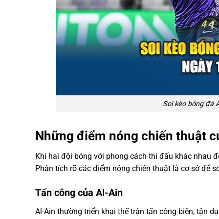
Soi kèo bóng đá A
Những điểm nóng chiến thuật c
Khi hai đội bóng với phong cách thi đấu khác nhau đối
Phân tích rõ các điểm nóng chiến thuật là cơ sở để
s
Tấn công của Al-Ain
Al-Ain thường triển khai thế trận tấn công biên, tận 