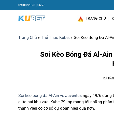
Chuyển
09/08/2026 | 06:28
đến
nội
TRANG CHỦ
K
dung
Trang Chủ
»
Thể Thao Kubet
»
Soi Kèo Bóng Đá Al-Ai
Soi Kèo Bóng Đá Al-Ain
ĐÃ ĐĂ
Soi kèo bóng đá Al-Ain vs Juventus
ngày 19/6 đang th
giữa hai khu vực. Kubet79.top mang tới những phân tíc
thành viên có cơ sở dự đoán hiệu quả hơn.