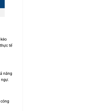
 kèo
thực tế
hả năng
 ngự.
g công