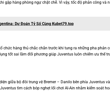
 khi gặp hàng phòng ngự chặt chẽ. Vì vậy, tốc độ phản công và 
rgentina: Dự Đoán Tỷ Số Cùng Kubet79.top
, tổ chức hàng thủ chắc chắn trước khi tung ra những pha phản 
ụng tốt sai lầm đối phương giúp Juventus luôn chiếm ưu thế tr
diện giữa bộ đôi trung vệ Bremer – Danilo bên phía Juventus và
i Juventus tìm cách bóp nghẹt lối chơi Al-Ain nhằm kiểm soát h