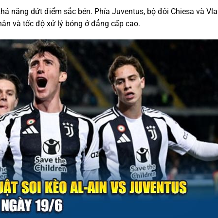
khả năng dứt điểm sắc bén. Phía Juventus, bộ đôi Chiesa và Vla
 nhân và tốc độ xử lý bóng ở đẳng cấp cao.