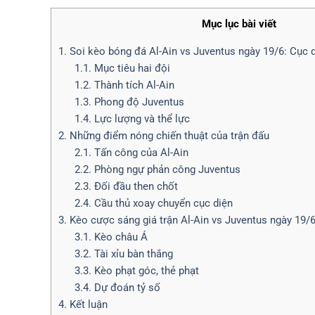
Mục lục bài viết
1.
Soi kèo bóng đá Al-Ain vs Juventus ngày 19/6: Cục d
1.1.
Mục tiêu hai đội
1.2.
Thành tích Al-Ain
1.3.
Phong độ Juventus
1.4.
Lực lượng và thể lực
2.
Những điểm nóng chiến thuật của trận đấu
2.1.
Tấn công của Al-Ain
2.2.
Phòng ngự phản công Juventus
2.3.
Đối đầu then chốt
2.4.
Cầu thủ xoay chuyển cục diện
3.
Kèo cược sáng giá trận Al-Ain vs Juventus ngày 19/
3.1.
Kèo châu Á
3.2.
Tài xỉu bàn thắng
3.3.
Kèo phạt góc, thẻ phạt
3.4.
Dự đoán tỷ số
4.
Kết luận