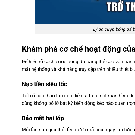
Lý do cược bóng đá b
Khám phá cơ chế hoạt động của
Để hiểu rõ cách cược bóng đá bằng thẻ cào vận hành
mật hệ thống và khả năng truy cập trên nhiều thiết bị.
Nạp tiền siêu tốc
Tất cả các thao tác đều diễn ra trên một màn hình duy 
dùng không bỏ lỡ bất kỳ biến động kèo nào quan trọn
Bảo mật hai lớp
Mỗi lần nạp qua thẻ đều được mã hóa ngay lập tức b