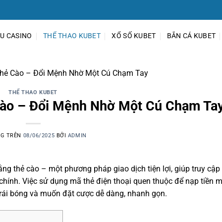
U CASINO
THỂ THAO KUBET
XỔ SỐ KUBET
BẮN CÁ KUBET
hẻ Cào – Đổi Mệnh Nhờ Một Cú Chạm Tay
THỂ THAO KUBET
ào – Đổi Mệnh Nhờ Một Cú Chạm Ta
NG TRÊN
08/06/2025
BỞI
ADMIN
g thẻ cào – một phương pháp giao dịch tiện lợi, giúp truy cậ
chính. Việc sử dụng mã thẻ điện thoại quen thuộc để nạp tiền m
trái bóng và muốn đặt cược dễ dàng, nhanh gọn.