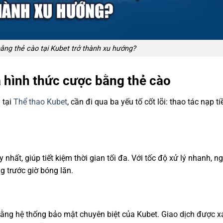
ằng thẻ cào tại Kubet trở thành xu hướng?
 hình thức cược bằng thẻ cào
 tại
Thể thao Kubet
, cần đi qua ba yếu tố cốt lõi: thao tác nạp ti
nhất, giúp tiết kiệm thời gian tối đa. Với tốc độ xử lý nhanh, n
g trước giờ bóng lăn.
ằng hệ thống bảo mật chuyên biệt của Kubet. Giao dịch được x