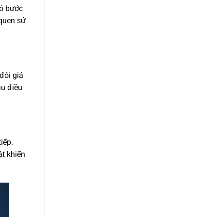
có bước
 quen sử
đôi giá
ầu điều
iếp.
ật khiến