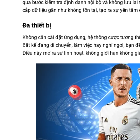
qua bước kiểm tra định danh nội bộ và không lưu lại
cắp dữ liệu gần như không tồn tại, tạo ra sự yên tâm
Đa thiết bị
Không cần cài đặt ứng dụng, hệ thống cược tương thíc
Bất kể đang di chuyển, làm việc hay nghỉ ngơi, bạn đ
Điều này mở ra sự linh hoạt, không giới hạn không g