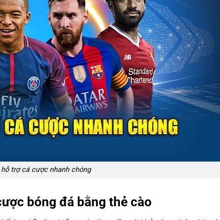
 hỗ trợ cá cược nhanh chóng
 cược bóng đá bằng thẻ cào