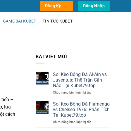
Đăng Ký
Đăng Nhập
GAME BÀI KUBET
TIN TỨC KUBET
BÀI VIẾT MỚI
u
Soi Kèo Bóng Đá Al-Ain vs
Juventus: Thế Trận Cân
Não Tại Kubet79.top
ở
Chức năng bình luận bị tắt
Soi
 tiếp –
Kèo
Soi Kèo Bóng Đá Flamengo
o, lựa
Bóng
vs Chelsea 19/6: Phân Tích
Đá
một cách
Tại Kubet79.top
Al-
ở
Chức năng bình luận bị tắt
Ain
Soi
vs