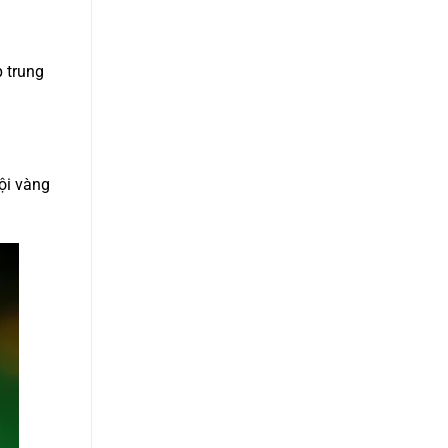
 trung
vội vàng