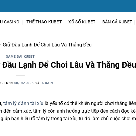
U CASINO
THỂ THAO KUBET
XỔ SỐ KUBET
BẮN CÁ KUBET
– Giữ Đầu Lạnh Để Chơi Lâu Và Thắng Đều
GAME BÀI KUBET
ữ Đầu Lạnh Để Chơi Lâu Và Thắng Đề
NG TRÊN
08/06/2025
BỞI
ADMIN
t,
tâm lý đánh tài xỉu
là yếu tố có thể khiến người chơi thắng liên
an đến cảm xúc, tâm lý còn ảnh hưởng trực tiếp đến cách đọc kè
giúp bạn hiểu rõ tâm lý trong tài xỉu, từ đó làm chủ cuộc chơi 