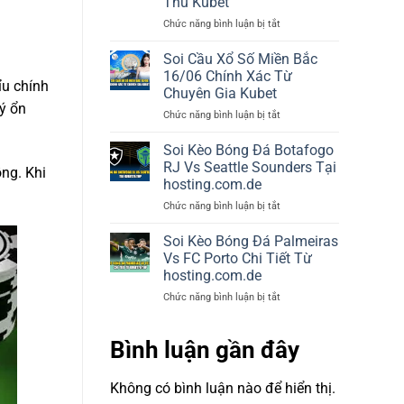
Thủ Kubet
Chelsea
ở
Chức năng bình luận bị tắt
Vs
Soi
Los
Cầu
Angeles
Soi Cầu Xổ Số Miền Bắc
Xổ
Ngày
16/06 Chính Xác Từ
ỉu chính
Số
17/06/2025
Chuyên Gia Kubet
Miền
lý ổn
ở
Chức năng bình luận bị tắt
Nam
Soi
16/06
Cầu
Không
Soi Kèo Bóng Đá Botafogo
Xổ
Trượt
RJ Vs Seattle Sounders Tại
ng. Khi
Số
Từ
hosting.com.de
Miền
Cao
ở
Chức năng bình luận bị tắt
Bắc
Thủ
Soi
16/06
Kubet
Kèo
Chính
Soi Kèo Bóng Đá Palmeiras
Bóng
Xác
Vs FC Porto Chi Tiết Từ
Đá
Từ
hosting.com.de
Botafogo
Chuyên
ở
Chức năng bình luận bị tắt
RJ
Gia
Soi
Vs
Kubet
Kèo
Seattle
Bình luận gần đây
Bóng
Sounders
Đá
Tại
Palmeiras
hosting.com.de
Không có bình luận nào để hiển thị.
Vs
FC