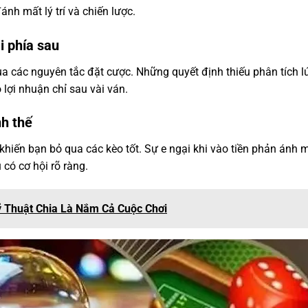
ánh mất lý trí và chiến lược.
i phía sau
a các nguyên tắc đặt cược. Những quyết định thiếu phân tích lú
 lợi nhuận chỉ sau vài ván.
nh thế
khiến bạn bỏ qua các kèo tốt. Sự e ngại khi vào tiền phản ánh 
 có cơ hội rõ ràng.
ỹ Thuật Chia Là Nắm Cả Cuộc Chơi