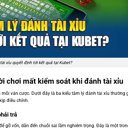
tài xỉu quyết định tới kết quả tại Kubet?
i chơi mất kiểm soát khi đánh tài xỉu
ả mỗi ván cược. Dưới đây là ba kiểu tâm lý đánh tài xỉu thường 
kịp điều chỉnh.
hải trả
 để gỡ vốn, dẫn đến chuỗi sai lầm nghiêm trọng. Đây là một tro